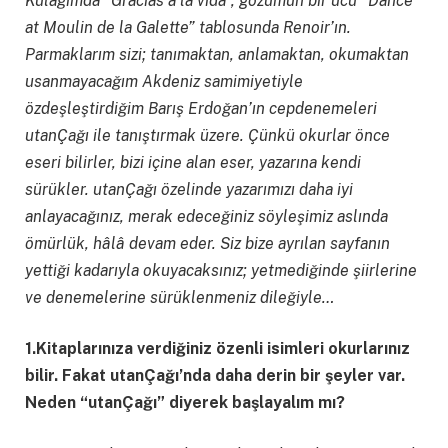
Kulağımda “Gracias a la vida”, gözümün bir ucu “Dance
at Moulin de la Galette” tablosunda Renoir’ın.
Parmaklarım sizi; tanımaktan, anlamaktan, okumaktan
usanmayacağım Akdeniz samimiyetiyle
özdeşleştirdiğim Barış Erdoğan’ın cepdenemeleri
utanÇağı ile tanıştırmak üzere. Çünkü okurlar önce
eseri bilirler, bizi içine alan eser, yazarına kendi
sürükler. utanÇağı özelinde yazarımızı daha iyi
anlayacağınız, merak edeceğiniz söyleşimiz aslında
ömürlük, hâlâ devam eder. Siz bize ayrılan sayfanın
yettiği kadarıyla okuyacaksınız; yetmediğinde şiirlerine
ve denemelerine sürüklenmeniz dileğiyle…
1.Kitaplarınıza verdiğiniz özenli isimleri okurlarınız
bilir. Fakat utanÇağı’nda daha derin bir şeyler var.
Neden “utanÇağı” diyerek başlayalım mı?