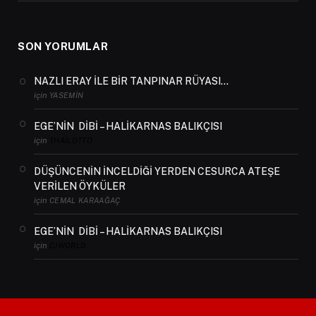
SON YORUMLAR
NAZLI ERAY İLE BİR TANPINAR RÜYASI…
için
YASEMIN
EGE’NİN DİBİ – HALİKARNAS BALIKÇISI
için
THAILOTTO
DÜŞÜNCENİN İNCELDİĞİ YERDEN CESURCA ATEŞE
VERİLEN ÖYKÜLER
için
CEMAL KARAAĞAÇ
EGE’NİN DİBİ – HALİKARNAS BALIKÇISI
için
CJWORLD