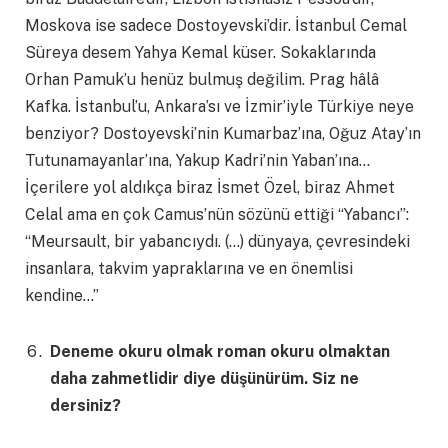
Moskova ise sadece Dostoyevski’dir. İstanbul Cemal
Süreya desem Yahya Kemal küser. Sokaklarında
Orhan Pamuk’u henüz bulmuş değilim. Prag hâlâ
Kafka. İstanbul’u, Ankara’sı ve İzmir’iyle Türkiye neye
benziyor? Dostoyevski’nin Kumarbaz’ına, Oğuz Atay’ın
Tutunamayanlar’ına, Yakup Kadri’nin Yaban’ına…
İçerilere yol aldıkça biraz İsmet Özel, biraz Ahmet
Celal ama en çok Camus’nün sözünü ettiği “Yabancı”:
“Meursault, bir yabancıydı. (…) dünyaya, çevresindeki
insanlara, takvim yapraklarına ve en önemlisi
kendine…”
Deneme okuru olmak roman okuru olmaktan
daha zahmetlidir diye düşünürüm. Siz ne
dersiniz?