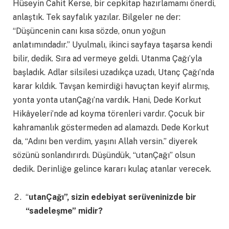
Hüseyin Cahit Kerse, bir cepkitap hazırlamamı önerdi,
anlaştık. Tek sayfalık yazılar. Bilgeler ne der:
“Düşüncenin canı kısa sözde, onun yoğun
anlatımındadır.” Uyulmalı, ikinci sayfaya taşarsa kendi
bilir, dedik. Sıra ad vermeye geldi. Utanma Çağı’yla
başladık. Adlar silsilesi uzadıkça uzadı, Utanç Çağı’nda
karar kıldık. Tavşan kemirdiği havuçtan keyif alırmış,
yonta yonta utanÇağı’na vardık. Hani, Dede Korkut
Hikâyeleri’nde ad koyma törenleri vardır. Çocuk bir
kahramanlık göstermeden ad alamazdı. Dede Korkut
da, “Adını ben verdim, yaşını Allah versin.” diyerek
sözünü sonlandırırdı. Düşündük, “utanÇağı” olsun
dedik. Derinliğe gelince kararı kulaç atanlar verecek.
“
utanÇağı”, sizin edebiyat serüveninizde bir
“sadeleşme” midir?