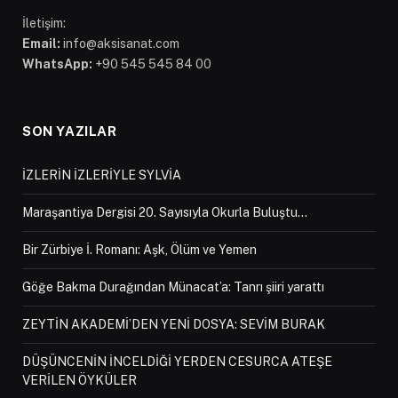
İletişim:
Email:
info@aksisanat.com
WhatsApp:
+90 545 545 84 00
SON YAZILAR
İZLERİN İZLERİYLE SYLVİA
Maraşantiya Dergisi 20. Sayısıyla Okurla Buluştu…
Bir Zürbiye İ. Romanı: Aşk, Ölüm ve Yemen
Göğe Bakma Durağından Münacat’a: Tanrı şiiri yarattı
ZEYTİN AKADEMİ’DEN YENİ DOSYA: SEVİM BURAK
DÜŞÜNCENİN İNCELDİĞİ YERDEN CESURCA ATEŞE
VERİLEN ÖYKÜLER