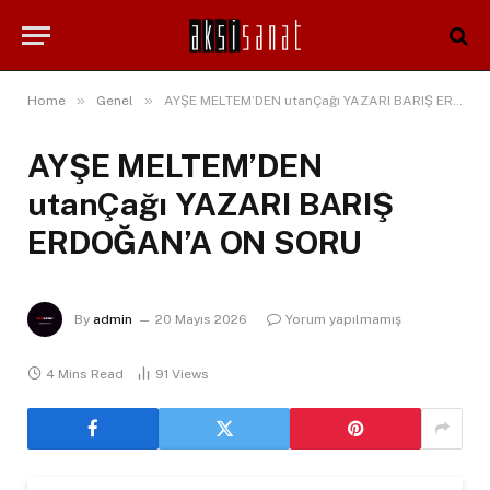
»
»
Home
Genel
AYŞE MELTEM’DEN utanÇağı YAZARI BARIŞ ERDOĞAN’A ON SORU
AYŞE MELTEM’DEN
utanÇağı YAZARI BARIŞ
ERDOĞAN’A ON SORU
By
admin
20 Mayıs 2026
Yorum yapılmamış
4 Mins Read
91
Views