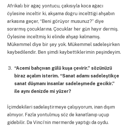
Afrikalı bir ağaç yontucu, çakısıyla koca ağacı
öylesine inceltir ki, akşama doğru incelttiği ahşabın
arkasına geçer, “Beni görüyor musunuz?” diye
sorarmış çocuklarına. Çocuklar her gün hayır dermiş.
Öylesine inceltmiş ki elinde ahşap kalmamış.
Mükemmel diye bir şey yok. Mükemmel sadeleşirken
kaybedilendir. Ben şimdi kaybettiklerimin peşindeyim.
“Acemi bahçıvan gülü kuşa çevirir.” sözünüzü
biraz açalım isterim. “Sanat adamı sadeleştikçe
sanat düşmanı insanlar sadeleşmede gecikir.”
ile aynı denizde mi yüzer?
İçimdekileri sadeleştirmeye çalışıyorum, inan dışım
almıyor. Fazla yontulmuş söz de kanatlanıp uçup
gidebilir. Da Vinci’nin mermerde yaptığı da oydu.