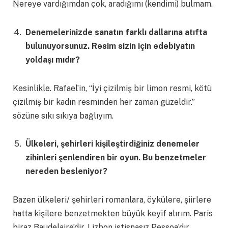
Nereye vardığımdan çok, aradığımı (kendimi) bulmam.
Denemelerinizde sanatın farklı dallarına atıfta
bulunuyorsunuz. Resim sizin için edebiyatın
yoldaşı mıdır?
Kesinlikle. Rafael’in, “İyi çizilmiş bir limon resmi, kötü
çizilmiş bir kadın resminden her zaman güzeldir.”
sözüne sıkı sıkıya bağlıyım.
Ülkeleri, şehirleri kişileştirdiğiniz denemeler
zihinleri şenlendiren bir oyun. Bu benzetmeler
nereden besleniyor?
Bazen ülkeleri/ şehirleri romanlara, öykülere, şiirlere
hatta kişilere benzetmekten büyük keyif alırım. Paris
biraz Baudelaire’dir, Lizbon istisnasız Pessoa’dır,