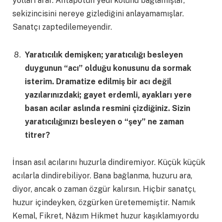
yolları arar. Ahtapotun yedi kolunu bağlamışlar,
sekizincisini nereye gizlediğini anlayamamışlar.
Sanatçı zaptedilemeyendir.
Yaratıcılık demişken; yaratıcılığı besleyen
duygunun “acı” olduğu konusunu da sormak
isterim. Dramatize edilmiş bir acı değil
yazılarınızdaki; gayet erdemli, ayakları yere
basan acılar aslında resmini çizdiğiniz. Sizin
yaratıcılığınızı besleyen o “şey” ne zaman
titrer?
İnsan asıl acılarını huzurla dindiremiyor. Küçük küçük
acılarla dindirebiliyor. Bana bağlanma, huzuru ara,
diyor, ancak o zaman özgür kalırsın. Hiçbir sanatçı,
huzur içindeyken, özgürken üretememiştir. Namık
Kemal, Fikret, Nâzım Hikmet huzur kaşıklamıyordu