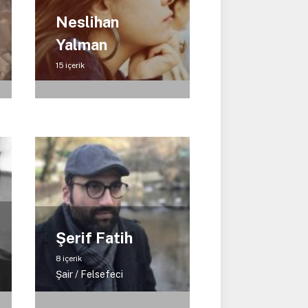
Neslihan
Yalman
15 içerik
Şerif Fatih
8 içerik
Şair / Felsefeci