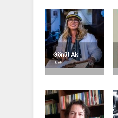
Gönül Ak
1 içerik