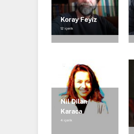
Koray Feyiz
12 içerik
Nil Dilan
Karaca
4 içerik