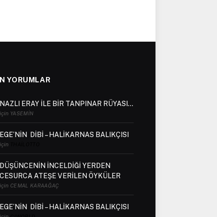
N YORUMLAR
NAZLI ERAY İLE BİR TANPINAR RÜYASI…
için
YASEMIN
EGE’NİN DİBİ – HALİKARNAS BALIKÇISI
için
THAILOTTO
DÜŞÜNCENİN İNCELDİĞİ YERDEN
CESURCA ATEŞE VERİLEN ÖYKÜLER
için
CEMAL KARAAĞAÇ
EGE’NİN DİBİ – HALİKARNAS BALIKÇISI
için
CJWORLD