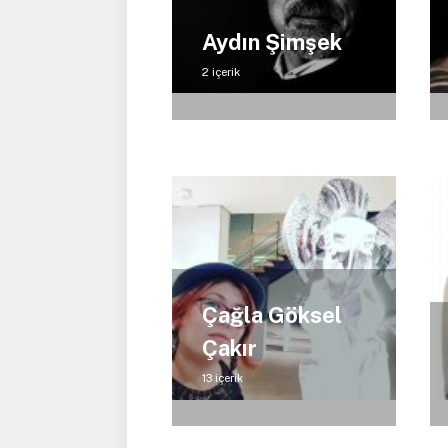
Aydın Şimşek
2 içerik
Çağla Göksel
Çakır
13 içerik