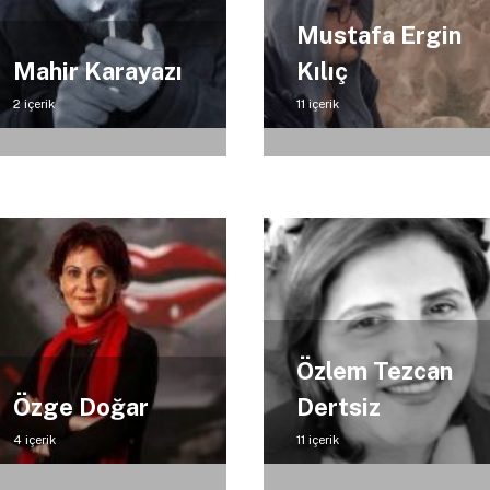
Mustafa Ergin
Mahir Karayazı
Kılıç
2 içerik
11 içerik
Özlem Tezcan
Özge Doğar
Dertsiz
4 içerik
11 içerik