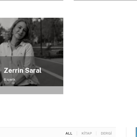
Zerrin Saral
6 içerik
ALL
KITAP
DERGI