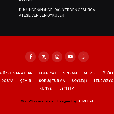
DÜŞÜNCENİN İNCELDİĞİ YERDEN CESURCA
ATEŞE VERİLEN ÖYKÜLER
Facebook
X
Instagram
YouTube
WhatsApp
(Twitter)
GÜZEL SANATLAR
EDEBİYAT
SİNEMA
MÜZİK
ÖDÜL
DOSYA
ÇEVİRİ
SORUŞTURMA
SÖYLEŞİ
TELEVİZY
KÜNYE
İLETİŞİM
© 2026 aksisanat.com. Designed by
GF MEDYA