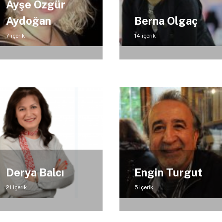
Ayşe Özgür
Aydoğan
Berna Olgaç
7 içerik
14 içerik
Derya Balcı
Engin Turgut
21 içerik
5 içerik