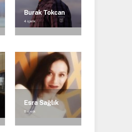
Burak Tokcan
4 içerik
Esra Sağlık
11 içerik