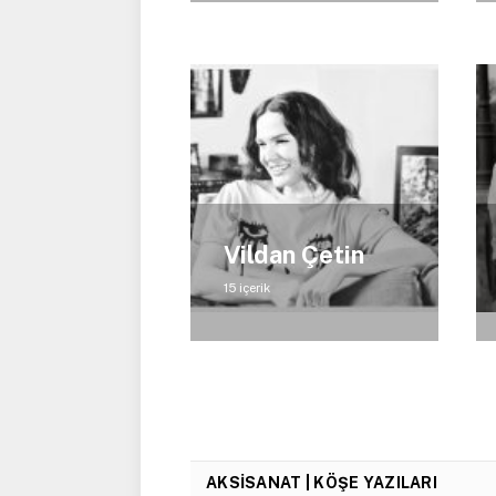
Vildan Çetin
15 içerik
AKSISANAT | KÖŞE YAZILARI