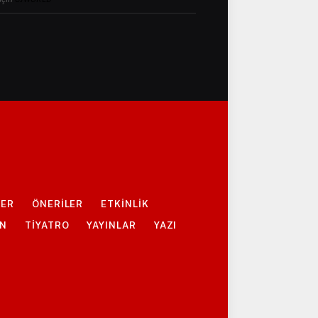
LER
ÖNERİLER
ETKİNLİK
ON
TİYATRO
YAYINLAR
YAZI