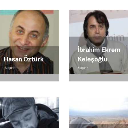
İbrahim Ekrem
Hasan Öztürk
Keleşoğlu
16 içerik
8 içerik