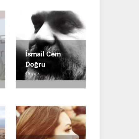
İsmail Cem
Doğru
49 içerik