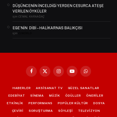
DÜŞÜNCENİN İNCELDİĞİ YERDEN CESURCA ATEŞE
VERİLEN ÖYKÜLER
için
CEMAL KARAAĞAÇ
EGE’NİN DİBİ – HALİKARNAS BALIKÇISI
için
CJWORLD
Facebook
X
Instagram
YouTube
WhatsApp
(Twitter)
HABERLER
AKSİSANAT TV
GÜZEL SANATLAR
EDEBİYAT
SİNEMA
MÜZİK
ÖDÜLLER
ÖNERİLER
ETKİNLİK
PERFORMANS
POPÜLER KÜLTÜR
DOSYA
ÇEVİRİ
SORUŞTURMA
SÖYLEŞİ
TELEVİZYON