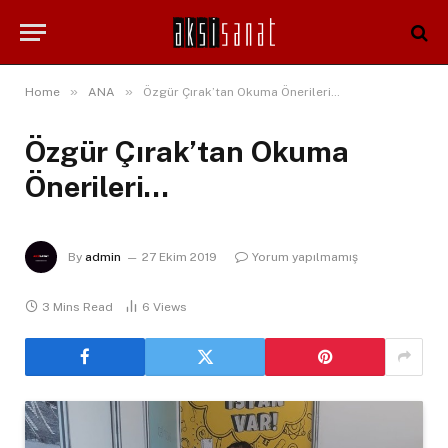
»
»
Home
ANA
Özgür Çırak’tan Okuma Önerileri…
Özgür Çırak’tan Okuma
Önerileri…
By
admin
27 Ekim 2019
Yorum yapılmamış
3 Mins Read
6
Views