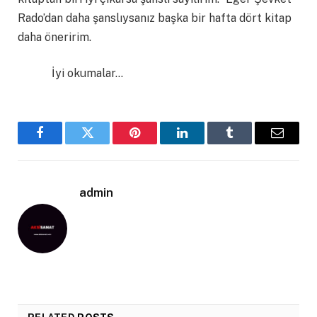
Rado’dan daha şanslıysanız başka bir hafta dört kitap
daha öneririm.
İyi okumalar…
Facebook
Twitter
Pinterest
LinkedIn
Tumblr
Email
admin