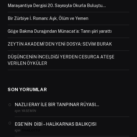
Maraşantiya Dergisi 20. Sayısıyla Okurla Buluştu…
Bir Zürbiye İ. Romanı: Aşk, Ölüm ve Yemen
Göğe Bakma Durağından Münacat’a: Tanrı şiiri yarattı
ZEYTİN AKADEMİ’DEN YENİ DOSYA: SEVİM BURAK
DÜŞÜNCENİN İNCELDİĞİ YERDEN CESURCA ATEŞE
VERİLEN ÖYKÜLER
SON YORUMLAR
NAZLI ERAY İLE BİR TANPINAR RÜYASI…
için
YASEMIN
EGE’NİN DİBİ – HALİKARNAS BALIKÇISI
için
THAILOTTO