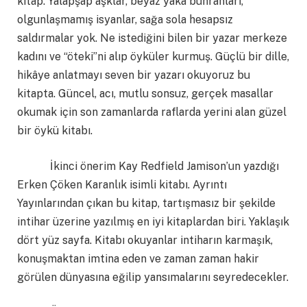
kitap. Yalapşap aşklar, beyaz yaka buhranları,
olgunlaşmamış isyanlar, sağa sola hesapsız
saldırmalar yok. Ne istediğini bilen bir yazar merkeze
kadını ve “öteki”ni alıp öyküler kurmuş. Güçlü bir dille,
hikâye anlatmayı seven bir yazarı okuyoruz bu
kitapta. Güncel, acı, mutlu sonsuz, gerçek masallar
okumak için son zamanlarda raflarda yerini alan güzel
bir öykü kitabı.
İkinci önerim Kay Redfield Jamison’un yazdığı
Erken Çöken Karanlık isimli kitabı. Ayrıntı
Yayınlarından çıkan bu kitap, tartışmasız bir şekilde
intihar üzerine yazılmış en iyi kitaplardan biri. Yaklaşık
dört yüz sayfa. Kitabı okuyanlar intiharın karmaşık,
konuşmaktan imtina eden ve zaman zaman hakir
görülen dünyasına eğilip yansımalarını seyredecekler.