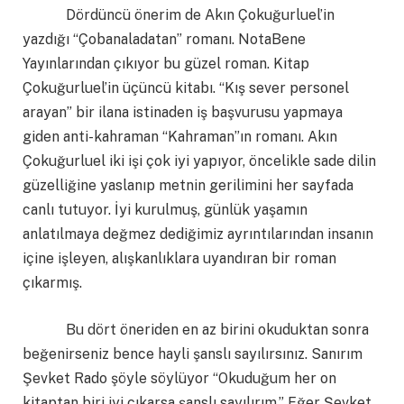
Dördüncü önerim de Akın Çokuğurluel’in
yazdığı “Çobanaladatan” romanı. NotaBene
Yayınlarından çıkıyor bu güzel roman. Kitap
Çokuğurluel’in üçüncü kitabı. “Kış sever personel
arayan” bir ilana istinaden iş başvurusu yapmaya
giden anti-kahraman “Kahraman”ın romanı. Akın
Çokuğurluel iki işi çok iyi yapıyor, öncelikle sade dilin
güzelliğine yaslanıp metnin gerilimini her sayfada
canlı tutuyor. İyi kurulmuş, günlük yaşamın
anlatılmaya değmez dediğimiz ayrıntılarından insanın
içine işleyen, alışkanlıklara uyandıran bir roman
çıkarmış.
Bu dört öneriden en az birini okuduktan sonra
beğenirseniz bence hayli şanslı sayılırsınız. Sanırım
Şevket Rado şöyle söylüyor “Okuduğum her on
kitaptan biri iyi çıkarsa şanslı sayılırım.” Eğer Şevket