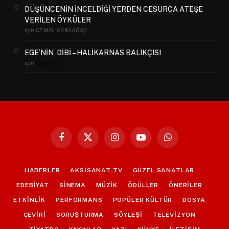
DÜŞÜNCENİN İNCELDİĞİ YERDEN CESURCA ATEŞE
VERİLEN ÖYKÜLER
için
CEMAL KARAAĞAÇ
EGE’NİN DİBİ – HALİKARNAS BALIKÇISI
için
CJWORLD
Facebook
X
Instagram
YouTube
WhatsApp
(Twitter)
HABERLER
AKSİSANAT TV
GÜZEL SANATLAR
EDEBİYAT
SİNEMA
MÜZİK
ÖDÜLLER
ÖNERİLER
ETKİNLİK
PERFORMANS
POPÜLER KÜLTÜR
DOSYA
ÇEVİRİ
SORUŞTURMA
SÖYLEŞİ
TELEVİZYON