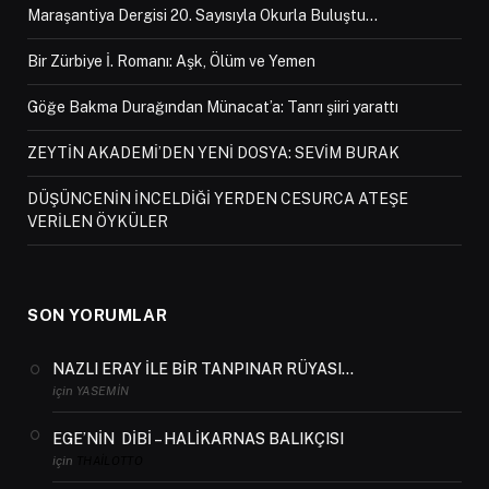
Maraşantiya Dergisi 20. Sayısıyla Okurla Buluştu…
Bir Zürbiye İ. Romanı: Aşk, Ölüm ve Yemen
Göğe Bakma Durağından Münacat’a: Tanrı şiiri yarattı
ZEYTİN AKADEMİ’DEN YENİ DOSYA: SEVİM BURAK
DÜŞÜNCENİN İNCELDİĞİ YERDEN CESURCA ATEŞE
VERİLEN ÖYKÜLER
SON YORUMLAR
NAZLI ERAY İLE BİR TANPINAR RÜYASI…
için
YASEMIN
EGE’NİN DİBİ – HALİKARNAS BALIKÇISI
için
THAILOTTO