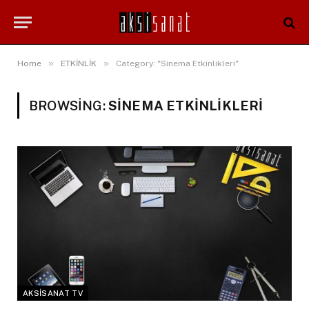
»
»
Home
ETKİNLİK
Category: "Sinema Etkinlikleri"
BROWSING:
SINEMA ETKINLIKLERI
AKSISANAT TV