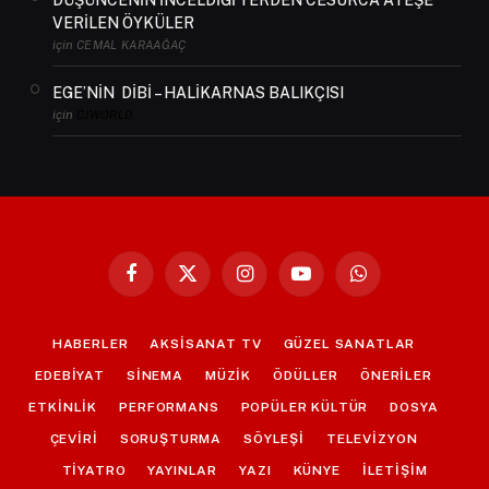
DÜŞÜNCENİN İNCELDİĞİ YERDEN CESURCA ATEŞE
VERİLEN ÖYKÜLER
için
CEMAL KARAAĞAÇ
EGE’NİN DİBİ – HALİKARNAS BALIKÇISI
için
CJWORLD
Facebook
X
Instagram
YouTube
WhatsApp
(Twitter)
HABERLER
AKSİSANAT TV
GÜZEL SANATLAR
EDEBİYAT
SİNEMA
MÜZİK
ÖDÜLLER
ÖNERİLER
ETKİNLİK
PERFORMANS
POPÜLER KÜLTÜR
DOSYA
ÇEVİRİ
SORUŞTURMA
SÖYLEŞİ
TELEVİZYON
TİYATRO
YAYINLAR
YAZI
KÜNYE
İLETİŞİM