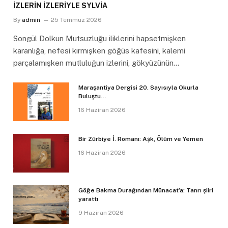
İZLERİN İZLERİYLE SYLVİA
By
admin
25 Temmuz 2026
Songül Dolkun Mutsuzluğu iliklerini hapsetmişken
karanlığa, nefesi kırmışken göğüs kafesini, kalemi
parçalamışken mutluluğun izlerini, gökyüzünün…
Maraşantiya Dergisi 20. Sayısıyla Okurla
Buluştu…
16 Haziran 2026
Bir Zürbiye İ. Romanı: Aşk, Ölüm ve Yemen
16 Haziran 2026
Göğe Bakma Durağından Münacat’a: Tanrı şiiri
yarattı
9 Haziran 2026