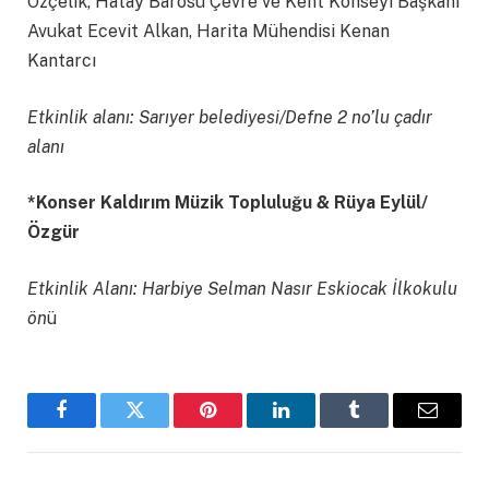
Özçelik, Hatay Barosu Çevre ve Kent Konseyi Başkanı
Avukat Ecevit Alkan, Harita Mühendisi Kenan
Kantarcı
Etkinlik alanı: Sarıyer belediyesi/Defne 2 no’lu çadır
alanı
*Konser Kaldırım Müzik Topluluğu & Rüya Eylül/
Özgür
Etkinlik Alanı: Harbiye Selman Nasır Eskiocak İlkokulu
ön
ü
Facebook
Twitter
Pinterest
LinkedIn
Tumblr
Email