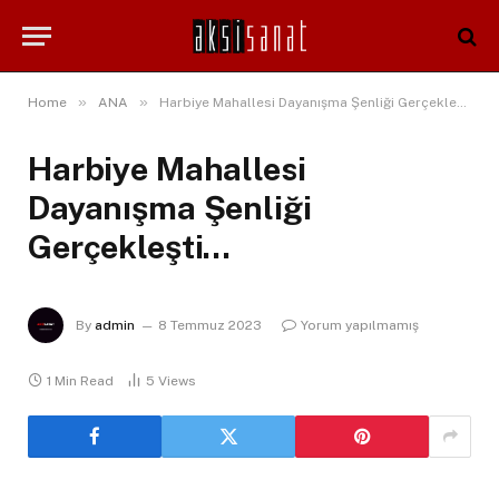
»
»
Home
ANA
Harbiye Mahallesi Dayanışma Şenliği Gerçekleşti…
Harbiye Mahallesi
Dayanışma Şenliği
Gerçekleşti…
By
admin
8 Temmuz 2023
Yorum yapılmamış
1 Min Read
5
Views