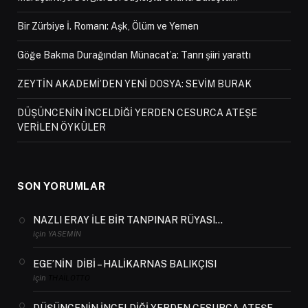
Bir Zürbiye İ. Romanı: Aşk, Ölüm ve Yemen
Göğe Bakma Durağından Münacat’a: Tanrı şiiri yarattı
ZEYTİN AKADEMİ’DEN YENİ DOSYA: SEVİM BURAK
DÜŞÜNCENİN İNCELDİĞİ YERDEN CESURCA ATEŞE
VERİLEN ÖYKÜLER
SON YORUMLAR
NAZLI ERAY İLE BİR TANPINAR RÜYASI…
için
YASEMIN
EGE’NİN DİBİ – HALİKARNAS BALIKÇISI
için
THAILOTTO