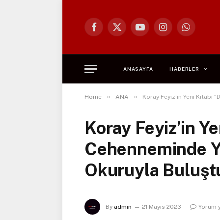
Facebook
X
YouTube
Instagram
WhatsApp
(Twitter)
ANASAYFA
HABERLER
»
»
Home
ANA
Koray Feyiz’in Yeni Kitabı
Koray Feyiz’in Ye
Cehenneminde Y
Okuruyla Buluş
By
admin
21 Mayıs 2023
Yorum 