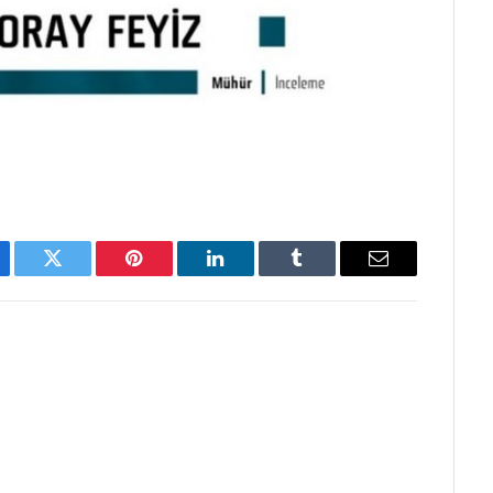
ebook
Twitter
Pinterest
LinkedIn
Tumblr
Email