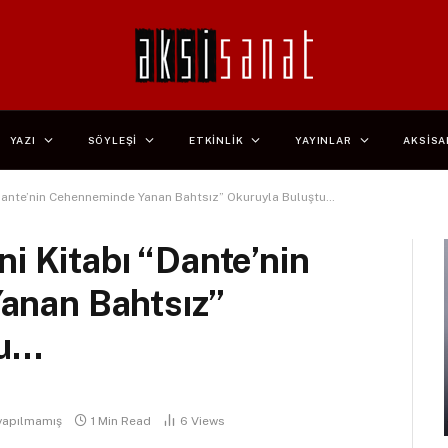
YAZI
SÖYLEŞİ
ETKİNLİK
YAYINLAR
AKSİSA
 “Dante’nin Cehenneminde Yanan Bahtsız” Okuruyla Buluştu…
ni Kitabı “Dante’nin
anan Bahtsız”
tu…
yapılmamış
1 Min Read
6
Views