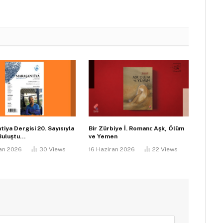
iya Dergisi 20. Sayısıyla
Bir Zürbiye İ. Romanı: Aşk, Ölüm
Buluştu…
ve Yemen
ran 2026
30
Views
16 Haziran 2026
22
Views