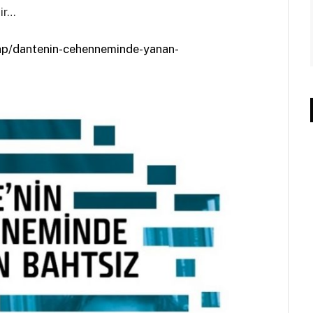
lir…
ap/dantenin-cehenneminde-yanan-