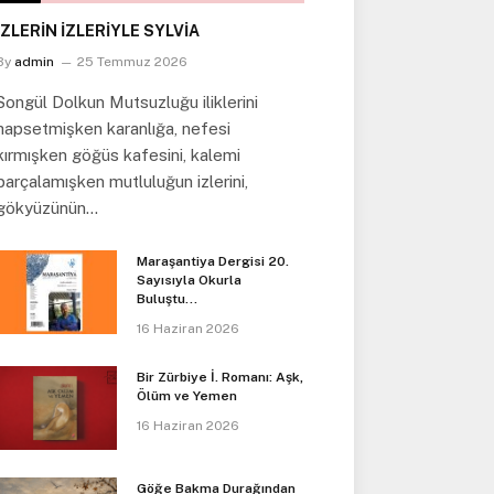
İZLERİN İZLERİYLE SYLVİA
By
admin
25 Temmuz 2026
Songül Dolkun Mutsuzluğu iliklerini
hapsetmişken karanlığa, nefesi
kırmışken göğüs kafesini, kalemi
parçalamışken mutluluğun izlerini,
gökyüzünün…
Maraşantiya Dergisi 20.
Sayısıyla Okurla
Buluştu…
16 Haziran 2026
Bir Zürbiye İ. Romanı: Aşk,
Ölüm ve Yemen
16 Haziran 2026
Göğe Bakma Durağından