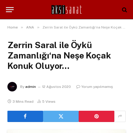
»
»
Home
ANA
Zerrin Saral ile Öykü Zamanlığı‘na Neşe Koçak Konuk Oluyor…
Zerrin Saral ile Öykü
Zamanlığı‘na Neşe Koçak
Konuk Oluyor…
By
admin
12 Ağustos 2020
Yorum yapılmamış
3 Mins Read
5
Views