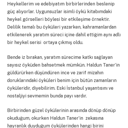
Heykellerim ve edebiyatım birbirlerinden beslenip
güç alıyorlar. Uygunsuzlar isimli öykü kitabımdaki
heykel görselleri böylesi bir etkileşime örnektir.
Delilik temalı bu öyküleri yazarken, kahramanlardan
etkilenerek yaratım süreci içine dahil ettiğim aynı adlı
bir heykel serisi ortaya çıkmış oldu.
Bende iz bırakan, yaratım sürecime katkı sağlayan
sayısız öyküden bahsetmek mümkün. Haldun Taner’in
güldürürken düşündüren ince ve zarif mizahın
doruklarındaki öyküleri benim için bütün zamanların
öyküleridir, diyebilirim. Eski İstanbul yaşantısını ve
nostaljiyi sevmemin bunda payı vardır.
Birbirinden güzel öykülerinin arasında dönüp dönüp
okuduğum, okurken Haldun Taner’in zekasına
hayranlık duyduğum öykülerinden hangi birini