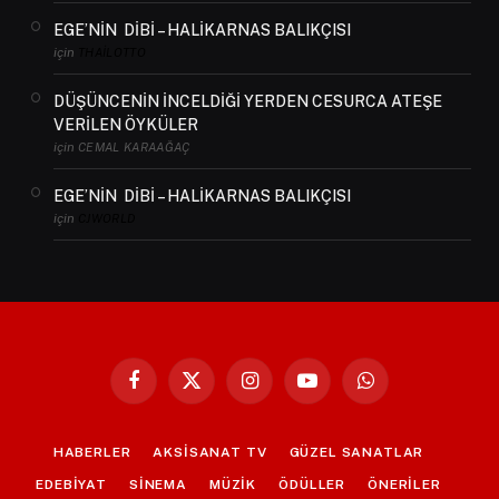
EGE’NİN DİBİ – HALİKARNAS BALIKÇISI
için
THAILOTTO
DÜŞÜNCENİN İNCELDİĞİ YERDEN CESURCA ATEŞE
VERİLEN ÖYKÜLER
için
CEMAL KARAAĞAÇ
EGE’NİN DİBİ – HALİKARNAS BALIKÇISI
için
CJWORLD
Facebook
X
Instagram
YouTube
WhatsApp
(Twitter)
HABERLER
AKSİSANAT TV
GÜZEL SANATLAR
EDEBİYAT
SİNEMA
MÜZİK
ÖDÜLLER
ÖNERİLER