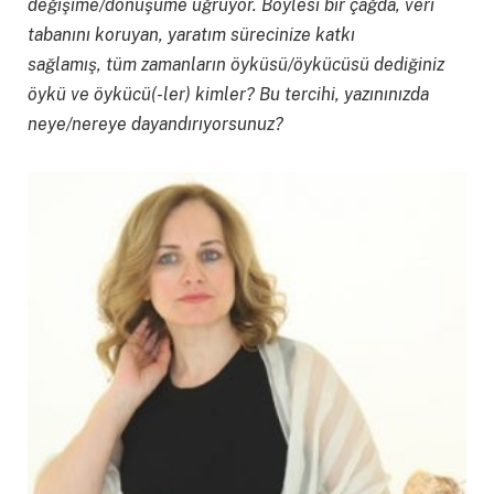
değişime/dönüşüme uğruyor. Böylesi bir çağda, veri
tabanını koruyan, yaratım sürecinize katkı
sağlamış, tüm zamanların öyküsü/öykücüsü dediğiniz
öykü ve öykücü(-ler) kimler? Bu tercihi, yazınınızda
neye/nereye dayandırıyorsunuz?