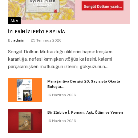
ANA
İZLERİN İZLERİYLE SYLVİA
By
admin
25 Temmuz 2026
Songül Dolkun Mutsuzluğu iliklerini hapsetmişken
karanlığa, nefesi kırmışken göğüs kafesini, kalemi
parçalamışken mutluluğun izlerini, gökyüzünün…
Maraşantiya Dergisi 20. Sayısıyla Okurla
Buluştu…
16 Haziran 2026
Bir Zürbiye İ. Romanı: Aşk, Ölüm ve Yemen
16 Haziran 2026